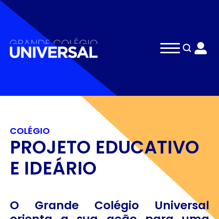
Search
for:
COLÉGIO
PROJETO EDUCATIVO
E IDEÁRIO
O Grande Colégio Universal
orienta a sua ação para uma