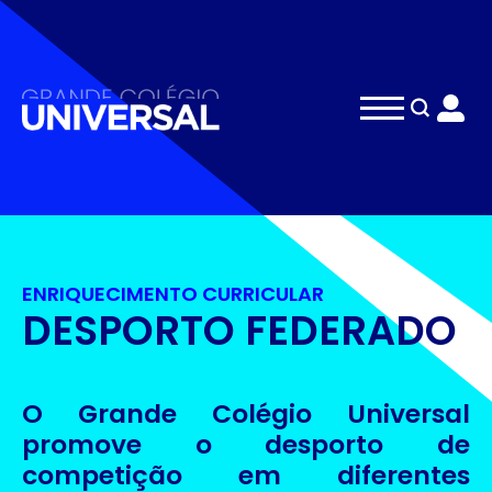
Search
for:
ENRIQUECIMENTO CURRICULAR
DESPORTO FEDERADO
O Grande Colégio Universal
promove o desporto de
competição em diferentes