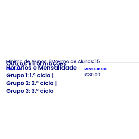
Mínimo de Alunos: 6
Máximo de Alunos: 15
Outras informações
Horários e Mensalidade
ESCALÃO
MENSALIDADE
Grupo 1: 1.º ciclo |
€30,00
Grupo 2: 2.º ciclo |
Grupo 3: 3.º ciclo