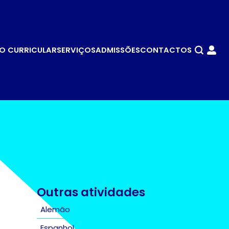
O CURRICULAR
SERVIÇOS
ADMISSÕES
CONTACTOS
Search
for:
Outras atividades
Alemão
Espanhol