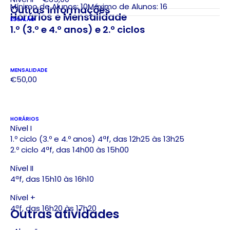
Mínimo de Alunos: 10
Máximo de Alunos: 16
Outras informações
Horários e Mensalidade
ESCALÃO
1.º (3.º e 4.º anos) e 2.º ciclos
MENSALIDADE
€50,00
HORÁRIOS
Nível I
1.º ciclo (3.º e 4.º anos) 4ªf, das 12h25 às 13h25
2.º ciclo 4ªf, das 14h00 às 15h00
Nível II
4ªf, das 15h10 às 16h10
Nível +
4ªf, das 16h20 às 17h20
Outras atividades