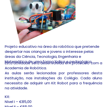
Projeto educativo na área da robótica que pretende
despertar nas crianças e jovens o interesse pelas
áreas da Ciência, Tecnologia, Engenharia e
Matemática de uma forma lúdica e pedagógica.
Esta atividade será desenvolvida em protocolo com a
Academia de Robótica.
As aulas serão lecionadas por professores desta
instituição, nas instalações do Colégio. Cada aluno
necessita de adquirir um Kit Robot para a frequência
na atividade.
Kit:
Nível I – €85,00
Nível II – €65,00