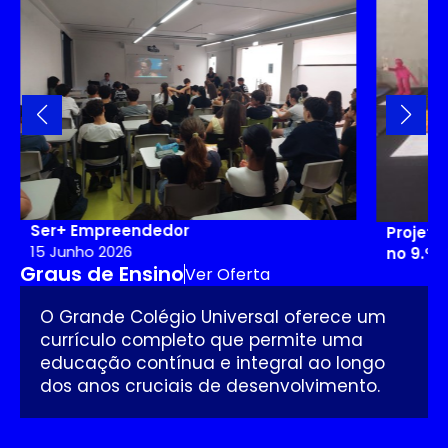
Ser+ Empreendedor
Projeto
15 Junho 2026
no 9.º 
Graus de Ensino
Ver Oferta
11 Junho
O Grande Colégio Universal oferece um
currículo completo que permite uma
educação contínua e integral ao longo
dos anos cruciais de desenvolvimento.