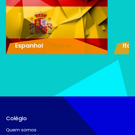
Espanhol
Ital
Colégio
Quem somos